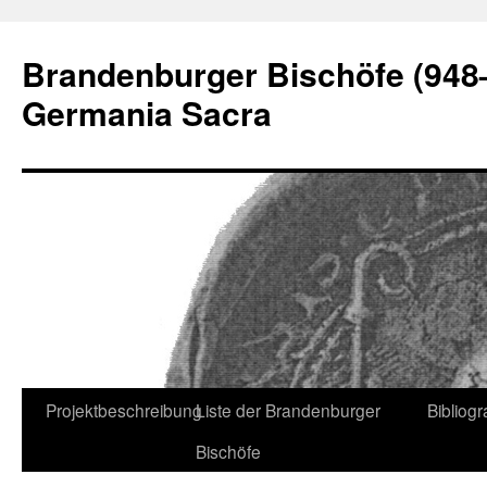
Zum
Inhalt
Brandenburger Bischöfe (948–
springen
Germania Sacra
Projektbeschreibung
Liste der Brandenburger
Bibliog
Bischöfe