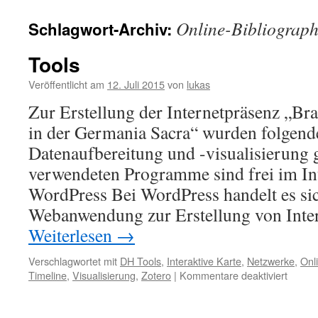
Online-Bibliograph
Schlagwort-Archiv:
Tools
Veröffentlicht am
12. Juli 2015
von
lukas
Zur Erstellung der Internetpräsenz „Br
in der Germania Sacra“ wurden folgen
Datenaufbereitung und -visualisierung g
verwendeten Programme sind frei im Int
WordPress Bei WordPress handelt es si
Webanwendung zur Erstellung von Inte
Weiterlesen
→
Verschlagwortet mit
DH Tools
,
Interaktive Karte
,
Netzwerke
,
Onl
für
Timeline
,
Visualisierung
,
Zotero
|
Kommentare deaktiviert
Tools