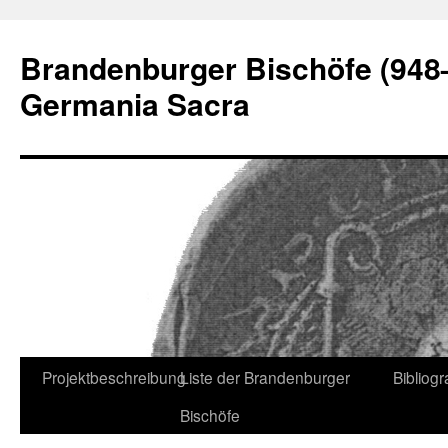
Zum
Inhalt
Brandenburger Bischöfe (948–
springen
Germania Sacra
Projektbeschreibung
Liste der Brandenburger
Bibliog
Bischöfe