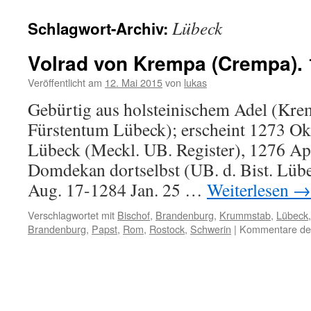
Lübeck
Schlagwort-Archiv:
Volrad von Krempa (Crempa).
Veröffentlicht am
12. Mai 2015
von
lukas
Gebürtig aus holsteinischem Adel (Kre
Fürstentum Lübeck); erscheint 1273 Ok
Lübeck (Meckl. UB. Register), 1276 Apr
Domdekan dortselbst (UB. d. Bist. Lübe
Aug. 17-1284 Jan. 25 …
Weiterlesen
→
Verschlagwortet mit
Bischof
,
Brandenburg
,
Krummstab
,
Lübeck
Brandenburg
,
Papst
,
Rom
,
Rostock
,
Schwerin
|
Kommentare dea