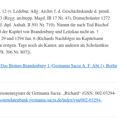
2 (v. Ledebur, Allg. Archiv f. d. Geschichtskunde d. preuß.
3 (Regg. archiepp. Magd. III 17 Nr. 43), Domscholaster 1272
d. dipl. Anhalt. II 501 Nr. 710). Nimmt die nach Tod Bischof
l der Kapitel von Brandenburg und Leitzkau nicht an. †
 29 und 1294 Jan. 6 (Richards Nachfolger im Kapitelsamt
 erstgen. Tage noch als Kantor, am anderen als Scholastikus
78, 306 Nr. 807]).
, Das Bistum Brandenburg 1 (Germania Sacra A. F. Abt.1), Berlin
Personenregister de Germania Sacra: „Richard“ (GSN: 002-03294-
ersonendatenbank.germania-sacra.de/index/gsn/002-03294-