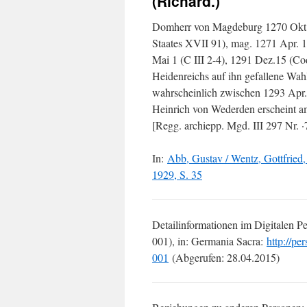
(Richard.)
Domherr von Magdeburg 1270 Okt. 1
Staates XVII 91), mag. 1271 Apr. 1
Mai 1 (C III 2-4), 1291 Dez.15 (Co
Heidenreichs auf ihn gefallene Wah
wahrscheinlich zwischen 1293 Apr.
Heinrich von Wederden erscheint am
[Regg. archiepp. Mgd. III 297 Nr. ·
In:
Abb, Gustav / Wentz, Gottfried
1929, S. 35
Detailinformationen im Digitalen 
001), in: Germania Sacra:
http://p
001
(Abgerufen: 28.04.2015)