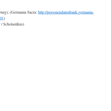
burg); (Germania Sacra:
http://personendatenbank.germania-
001
)
/ Scholastikus)