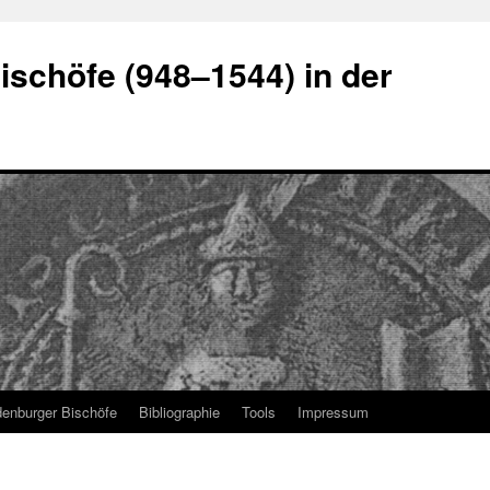
schöfe (948–1544) in der
denburger Bischöfe
Bibliographie
Tools
Impressum