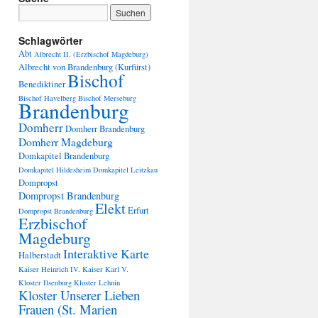
Schlagwörter
Abt
Albrecht II. (Erzbischof Magdeburg)
Albrecht von Brandenburg (Kurfürst)
Bischof
Benediktiner
Bischof Havelberg
Bischof Merseburg
Brandenburg
Domherr
Domherr Brandenburg
Domherr Magdeburg
Domkapitel Brandenburg
Domkapitel Hildesheim
Domkapitel Leitzkau
Dompropst
Dompropst Brandenburg
Elekt
Erfurt
Dompropst Brandenburg
Erzbischof
Magdeburg
Interaktive Karte
Halberstadt
Kaiser Heinrich IV.
Kaiser Karl V.
Kloster Ilsenburg
Kloster Lehnin
Kloster Unserer Lieben
Frauen (St. Marien