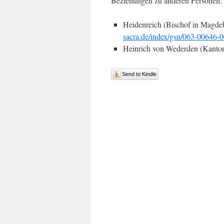
Beziehungen zu anderen Personen:
Heidenreich (Bischof in Magde
sacra.de/index/gsn/063-00646-
Heinrich von Wederden (Kantor 
Send to Kindle