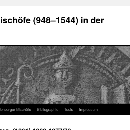
schöfe (948–1544) in der
denburger Bischöfe
Bibliographie
Tools
Impressum