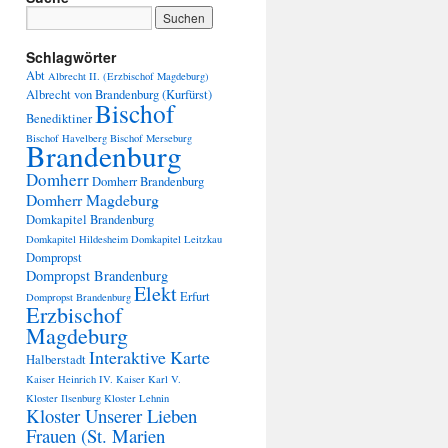
Schlagwörter
Abt
Albrecht II. (Erzbischof Magdeburg)
Albrecht von Brandenburg (Kurfürst)
Bischof
Benediktiner
Bischof Havelberg
Bischof Merseburg
Brandenburg
Domherr
Domherr Brandenburg
Domherr Magdeburg
Domkapitel Brandenburg
Domkapitel Hildesheim
Domkapitel Leitzkau
Dompropst
Dompropst Brandenburg
Elekt
Erfurt
Dompropst Brandenburg
Erzbischof
Magdeburg
Interaktive Karte
Halberstadt
Kaiser Heinrich IV.
Kaiser Karl V.
Kloster Ilsenburg
Kloster Lehnin
Kloster Unserer Lieben
Frauen (St. Marien