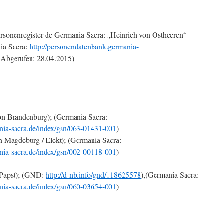
ersonenregister de Germania Sacra: „Heinrich von Ostheeren“
ia Sacra:
http://personendatenbank.germania-
Abgerufen: 28.04.2015)
on Brandenburg); (Germania Sacra:
nia-sacra.de/index/gsn/063-01431-001
)
n Magdeburg / Elekt); (Germania Sacra:
nia-sacra.de/index/gsn/002-00118-001
)
(Papst); (GND:
http://d-nb.info/gnd/118625578
),(Germania Sacra:
nia-sacra.de/index/gsn/060-03654-001
)