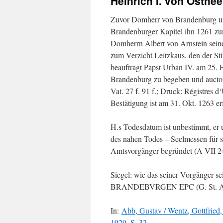
Heinrich I. von Osthee
Zuvor Domherr von Brandenburg und
Brandenburger Kapitel ihn 1261 zu
Domherrn Albert von Arnstein seine
zum Verzicht Leitzkaus, den der Sti
beauftragt Papst Urban IV. am 25. 
Brandenburg zu begeben und auctori
Vat. 27 f. 91 f.; Druck: Régistres 
Bestätigung ist am 31. Okt. 1263 er
H.s Todesdatum ist unbestimmt, er u
des nahen Todes – Seelmessen für 
Amtsvorgänger begründet (A VII 24
Siegel: wie das seiner Vorgänger
BRANDEBVRGEN EPC (G. St. A. 
In:
Abb, Gustav / Wentz, Gottfried
1929, S. 32