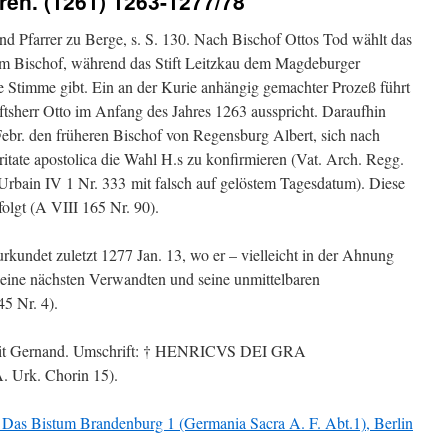
ren. (1261) 1263-1277/78
 Pfarrer zu Berge, s. S. 130. Nach Bischof Ottos Tod wählt das
m Bischof, während das Stift Leitzkau dem Magdeburger
 Stimme gibt. Ein an der Kurie anhängig gemachter Prozeß führt
ftsherr Otto im Anfang des Jahres 1263 ausspricht. Daraufhin
Febr. den früheren Bischof von Regensburg Albert, sich nach
tate apostolica die Wahl H.s zu konfirmieren (Vat. Arch. Regg.
d‘Urbain IV 1 Nr. 333 mit falsch auf gelöstem Tagesdatum). Diese
folgt (A VIII 165 Nr. 90).
rkundet zuletzt 1277 Jan. 13, wo er – vielleicht in der Ahnung
seine nächsten Verwandten und seine unmittelbaren
5 Nr. 4).
 seit Gernand. Umschrift: † HENRICVS DEI GRA
Urk. Chorin 15).
, Das Bistum Brandenburg 1 (Germania Sacra A. F. Abt.1), Berlin