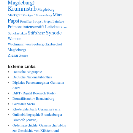
Magdeburg)
Krummstab
Magdeburg
Mitra
Markgraf
Markgraf Brandenburg
Papst
Propst
Pontifikat
Propst Leitzkau
Prämonstratenserstift Leitzkau
Rom
Synode
Stiftsherr
Scholastikus
Wappen
Wichmann von Seeburg (Erzbischof
Magdeburg)
Ziesar
Zotero
Externe Links
Deutsche Biographie
Deutsche Nationalbibliothek
Digitales Personenregister Germania
Sacra
DiRT (Digital Research Tools)
Domstiftsarchiv Brandenburg
Germania Sacra
Klosterdatenbank Germania Sacra
Onlinebibliographie Brandenburger
Bischöfe (Zotero)
Ordensgeschichte. Gemeinschaftsblog
zur Geschichte von Klöstern und